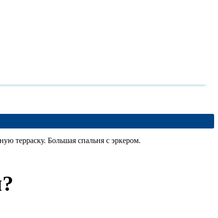
ую терраску. Большая спальня с эркером.
м?