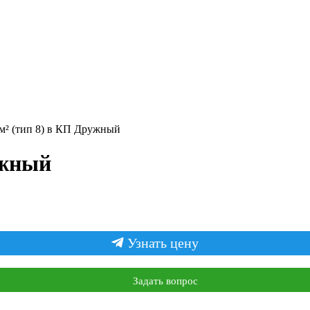
+7 (909) 447-98-78
 м² (тип 8) в КП Дружный
ужный
Узнать цену
Задать вопрос