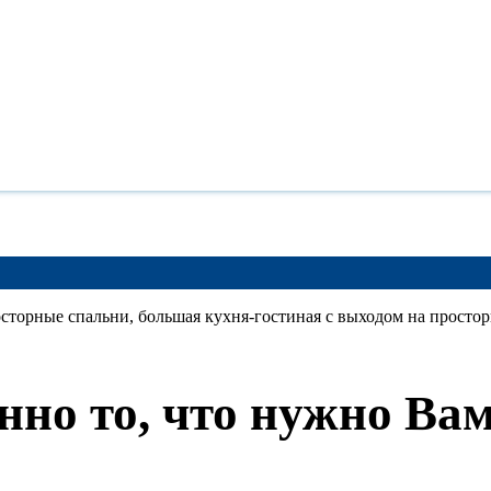
данных
на условиях
политики конфиденциальности
.
орные спальни, большая кухня-гостиная с выходом на просторн
нно то, что нужно Ва