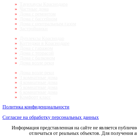
Таунхаусы Краснодара
Частные дома
Дома с ремонтом
Дома с бассейном
Дома с центральным газом
Застройщики
Дуплексы Краснодар
Коттеджи в Краснодаре
Дома с гаражом
Дома с террасой
Дома с балконом
Дома возле реки
Дома возле реки
3 комнатные дома
4 комнатные дома
5 комнатные дома
6 комнатные дома
Комфорт класс
Политика конфиденциальности
Согласие на обработку персональных данных
Информация представленная на сайте не является публичн
отличаться от реальных объектов. Для получения 