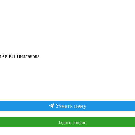
+7 (909) 447-98-78
м ² в КП Вилланова
Узнать цену
Задать вопрос