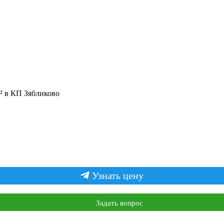
+7 (909) 447-98-78
² в КП Зябликово
Узнать цену
Задать вопрос