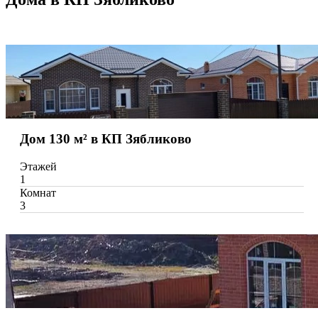
Дом 130 м² в КП Зябликово
Этажей
1
Комнат
3