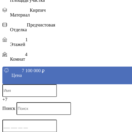
Площадь участка
Кирпич
Материал
Предчистовая
Отделка
1
Этажей
4
Комнат
7 100 000
₽
Цена
+7
Поиск