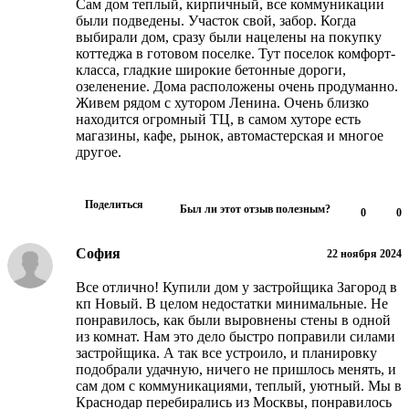
Сам дом теплый, кирпичный, все коммуникации
были подведены. Участок свой, забор. Когда
выбирали дом, сразу были нацелены на покупку
коттеджа в готовом поселке. Тут поселок комфорт-
класса, гладкие широкие бетонные дороги,
озеленение. Дома расположены очень продуманно.
Живем рядом с хутором Ленина. Очень близко
находится огромный ТЦ, в самом хуторе есть
магазины, кафе, рынок, автомастерская и многое
другое.
Поделиться
Был ли этот отзыв полезным?
0
0
София
22 ноября 2024
Все отлично! Купили дом у застройщика Загород в
кп Новый. В целом недостатки минимальные. Не
понравилось, как были выровнены стены в одной
из комнат. Нам это дело быстро поправили силами
застройщика. А так все устроило, и планировку
подобрали удачную, ничего не пришлось менять, и
сам дом с коммуникациями, теплый, уютный. Мы в
Краснодар перебирались из Москвы, понравилось