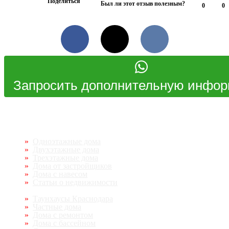
Поделиться
Был ли этот отзыв полезным?
0
0
Facebook
Twitter
VKontakte
Одноэтажные дома
Двухэтажные дома
Трехэтажные дома
Дома от застройщиков
Дома с навесом
Статьи о недвижимости
Таунхаусы Краснодара
Частные дома
Дома с ремонтом
Дома с бассейном